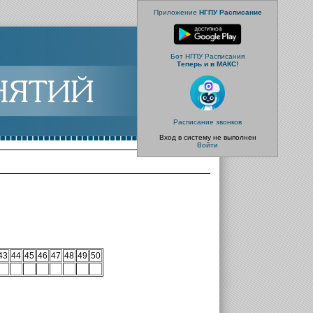
Приложение
НГПУ Расписание
Бот НГПУ Расписания
Теперь и в МАКС!
Расписание звонков
Вход в систему не выполнен
Войти
43
44
45
46
47
48
49
50