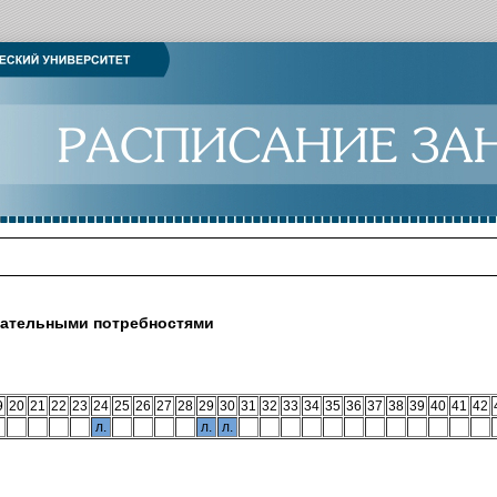
вательными потребностями
9
20
21
22
23
24
25
26
27
28
29
30
31
32
33
34
35
36
37
38
39
40
41
42
л.
л.
л.