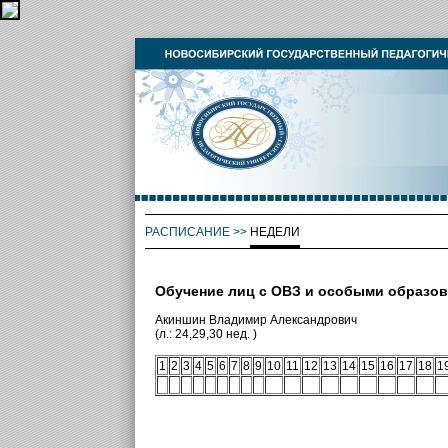
РАСПИСАНИЕ
>>
НЕДЕЛИ
Обучение лиц с ОВЗ и особыми образо
Акиншин Владимир Александрович
(л.: 24,29,30 нед. )
1
2
3
4
5
6
7
8
9
10
11
12
13
14
15
16
17
18
1