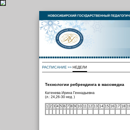
РАСПИСАНИЕ
>>
НЕДЕЛИ
Технологии ребрендинга в массмедиа
Катенева Ирина Геннадьевна
(л.: 24,26-30 нед. )
1
2
3
4
5
6
7
8
9
10
11
12
13
14
15
16
17
18
1