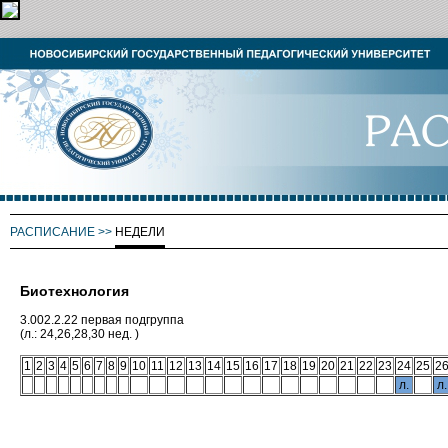
РАСПИСАНИЕ
>>
НЕДЕЛИ
Биотехнология
3.002.2.22 первая подгруппа
(л.: 24,26,28,30 нед. )
1
2
3
4
5
6
7
8
9
10
11
12
13
14
15
16
17
18
19
20
21
22
23
24
25
2
л.
л.