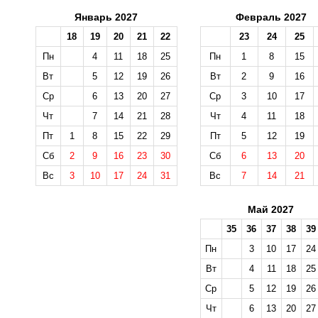
Январь 2027
Февраль 2027
18
19
20
21
22
23
24
25
Пн
4
11
18
25
Пн
1
8
15
Вт
5
12
19
26
Вт
2
9
16
Ср
6
13
20
27
Ср
3
10
17
Чт
7
14
21
28
Чт
4
11
18
Пт
1
8
15
22
29
Пт
5
12
19
Сб
2
9
16
23
30
Сб
6
13
20
Вс
3
10
17
24
31
Вс
7
14
21
Май 2027
35
36
37
38
39
Пн
3
10
17
24
Вт
4
11
18
25
Ср
5
12
19
26
Чт
6
13
20
27