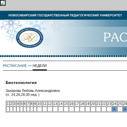
РАСПИСАНИЕ
>>
НЕДЕЛИ
Биотехнология
Захарова Любовь Александровна
(л.: 24,26,28,30 нед. )
1
2
3
4
5
6
7
8
9
10
11
12
13
14
15
16
17
18
19
20
21
22
23
24
25
2
л.
л.