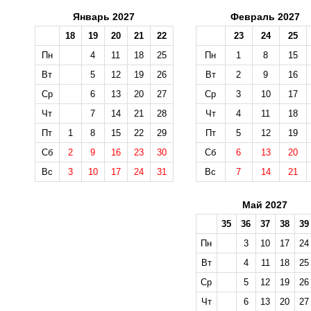
Январь 2027
Февраль 2027
18
19
20
21
22
23
24
25
Пн
4
11
18
25
Пн
1
8
15
Вт
5
12
19
26
Вт
2
9
16
Ср
6
13
20
27
Ср
3
10
17
Чт
7
14
21
28
Чт
4
11
18
Пт
1
8
15
22
29
Пт
5
12
19
Сб
2
9
16
23
30
Сб
6
13
20
Вс
3
10
17
24
31
Вс
7
14
21
Май 2027
35
36
37
38
39
Пн
3
10
17
24
Вт
4
11
18
25
Ср
5
12
19
26
Чт
6
13
20
27