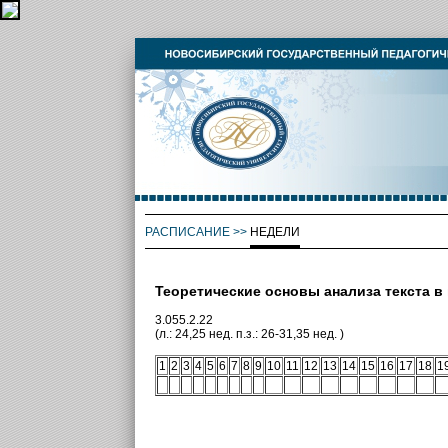
РАСПИСАНИЕ
>>
НЕДЕЛИ
Теоретические основы анализа текста в
3.055.2.22
(л.: 24,25 нед. п.з.: 26-31,35 нед. )
1
2
3
4
5
6
7
8
9
10
11
12
13
14
15
16
17
18
1