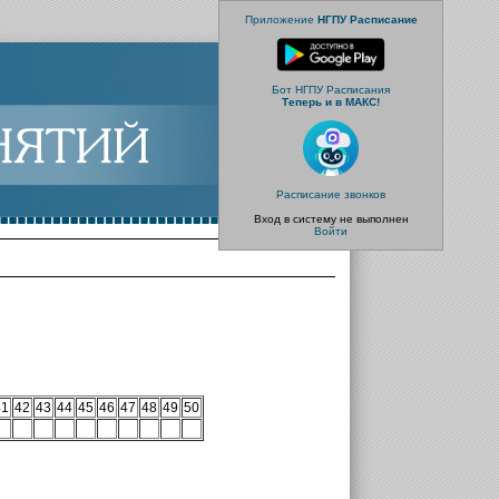
Приложение
НГПУ Расписание
Бот НГПУ Расписания
Теперь и в МАКС!
Расписание звонков
Вход в систему не выполнен
Войти
41
42
43
44
45
46
47
48
49
50