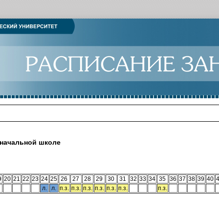
 начальной школе
9
20
21
22
23
24
25
26
27
28
29
30
31
32
33
34
35
36
37
38
39
40
л.
л.
п.з.
п.з.
п.з.
п.з.
п.з.
п.з.
п.з.