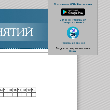
Приложение
НГПУ Расписание
Бот НГПУ Расписания
Теперь и в МАКС!
Расписание звонков
Вход в систему не выполнен
Войти
43
44
45
46
47
48
49
50