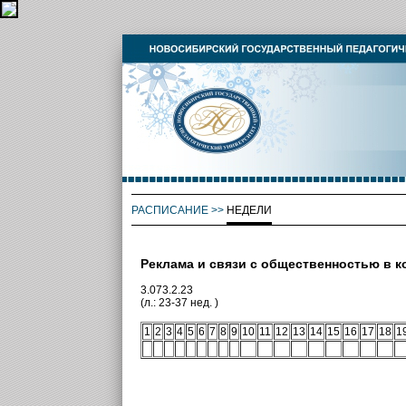
РАСПИСАНИЕ
>>
НЕДЕЛИ
Реклама и связи с общественностью в 
3.073.2.23
(л.: 23-37 нед. )
1
2
3
4
5
6
7
8
9
10
11
12
13
14
15
16
17
18
1