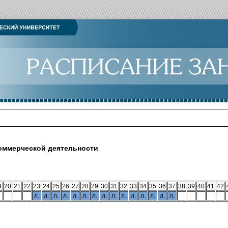
коммерческой деятельности
9
20
21
22
23
24
25
26
27
28
29
30
31
32
33
34
35
36
37
38
39
40
41
42
л.
л.
л.
л.
л.
л.
л.
л.
л.
л.
л.
л.
л.
л.
л.