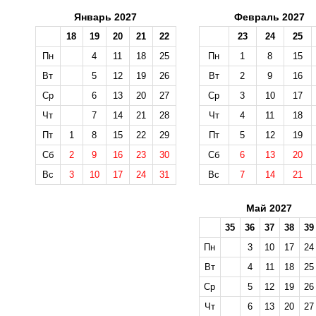
Январь 2027
Февраль 2027
18
19
20
21
22
23
24
25
Пн
4
11
18
25
Пн
1
8
15
Вт
5
12
19
26
Вт
2
9
16
Ср
6
13
20
27
Ср
3
10
17
Чт
7
14
21
28
Чт
4
11
18
Пт
1
8
15
22
29
Пт
5
12
19
Сб
2
9
16
23
30
Сб
6
13
20
Вс
3
10
17
24
31
Вс
7
14
21
Май 2027
35
36
37
38
39
Пн
3
10
17
24
Вт
4
11
18
25
Ср
5
12
19
26
Чт
6
13
20
27