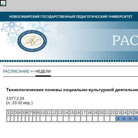
РАСПИСАНИЕ
>>
НЕДЕЛИ
Технологические основы социально-культурной деятельн
3.077.2.24
(л.: 23-32 нед. )
1
2
3
4
5
6
7
8
9
10
11
12
13
14
15
16
17
18
19
20
21
22
23
24
25
2
л.
л.
л.
л.