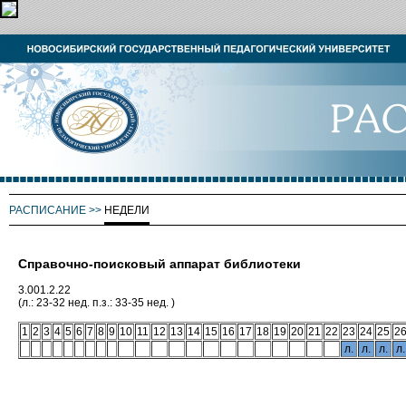
РАСПИСАНИЕ
>>
НЕДЕЛИ
Справочно-поисковый аппарат библиотеки
3.001.2.22
(л.: 23-32 нед. п.з.: 33-35 нед. )
1
2
3
4
5
6
7
8
9
10
11
12
13
14
15
16
17
18
19
20
21
22
23
24
25
2
л.
л.
л.
л.