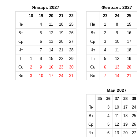
Январь 2027
Февраль 2027
18
19
20
21
22
23
24
25
Пн
4
11
18
25
Пн
1
8
15
Вт
5
12
19
26
Вт
2
9
16
Ср
6
13
20
27
Ср
3
10
17
Чт
7
14
21
28
Чт
4
11
18
Пт
1
8
15
22
29
Пт
5
12
19
Сб
2
9
16
23
30
Сб
6
13
20
Вс
3
10
17
24
31
Вс
7
14
21
Май 2027
35
36
37
38
39
Пн
3
10
17
24
Вт
4
11
18
25
Ср
5
12
19
26
Чт
6
13
20
27