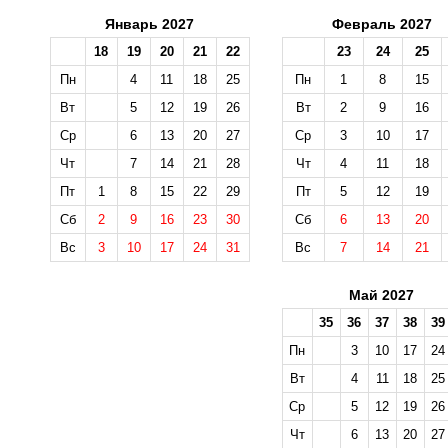
Январь 2027
Февраль 2027
18
19
20
21
22
23
24
25
Пн
4
11
18
25
Пн
1
8
15
Вт
5
12
19
26
Вт
2
9
16
Ср
6
13
20
27
Ср
3
10
17
Чт
7
14
21
28
Чт
4
11
18
Пт
1
8
15
22
29
Пт
5
12
19
Сб
2
9
16
23
30
Сб
6
13
20
Вс
3
10
17
24
31
Вс
7
14
21
Май 2027
35
36
37
38
39
Пн
3
10
17
24
Вт
4
11
18
25
Ср
5
12
19
26
Чт
6
13
20
27