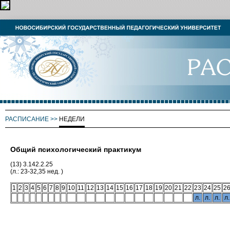
РАСПИСАНИЕ
>>
НЕДЕЛИ
Общий психологический практикум
(13) 3.142.2.25
(л.: 23-32,35 нед. )
1
2
3
4
5
6
7
8
9
10
11
12
13
14
15
16
17
18
19
20
21
22
23
24
25
2
л.
л.
л.
л.