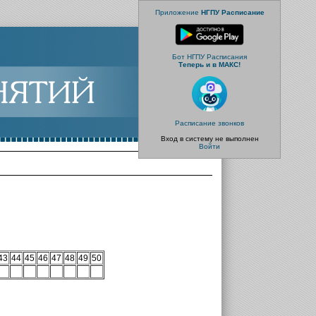
Приложение
НГПУ Расписание
Бот НГПУ Расписания
Теперь и в МАКС!
Расписание звонков
Вход в систему не выполнен
Войти
43
44
45
46
47
48
49
50