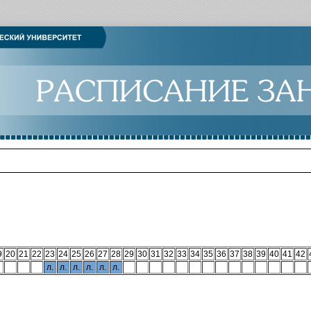
9
20
21
22
23
24
25
26
27
28
29
30
31
32
33
34
35
36
37
38
39
40
41
42
л.
л.
л.
л.
л.
л.