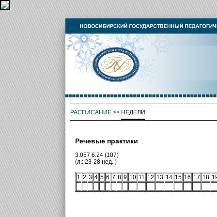
РАСПИСАНИЕ
>>
НЕДЕЛИ
Речевые практики
3.057.6.24 (107)
(л.: 23-28 нед. )
1
2
3
4
5
6
7
8
9
10
11
12
13
14
15
16
17
18
1