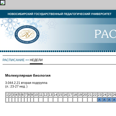
РАСПИСАНИЕ
>>
НЕДЕЛИ
Молекулярная биология
3.044.2.21 вторая подгруппа
(л.: 23-27 нед. )
1
2
3
4
5
6
7
8
9
10
11
12
13
14
15
16
17
18
19
20
21
22
23
24
25
2
л.
л.
л.
л.