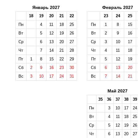
Январь 2027
Февраль 2027
18
19
20
21
22
23
24
25
Пн
4
11
18
25
Пн
1
8
15
Вт
5
12
19
26
Вт
2
9
16
Ср
6
13
20
27
Ср
3
10
17
Чт
7
14
21
28
Чт
4
11
18
Пт
1
8
15
22
29
Пт
5
12
19
Сб
2
9
16
23
30
Сб
6
13
20
Вс
3
10
17
24
31
Вс
7
14
21
Май 2027
35
36
37
38
39
Пн
3
10
17
24
Вт
4
11
18
25
Ср
5
12
19
26
Чт
6
13
20
27