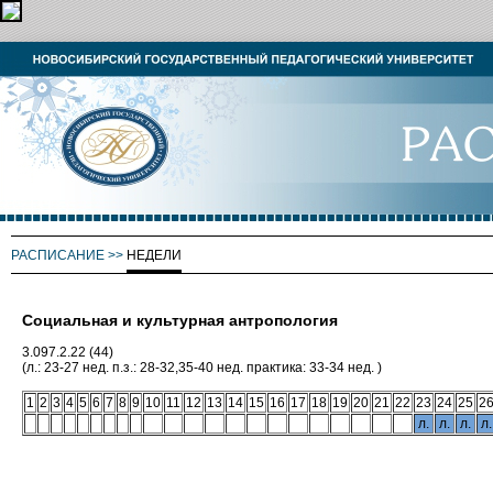
РАСПИСАНИЕ
>>
НЕДЕЛИ
Социальная и культурная антропология
3.097.2.22 (44)
(л.: 23-27 нед. п.з.: 28-32,35-40 нед. практика: 33-34 нед. )
1
2
3
4
5
6
7
8
9
10
11
12
13
14
15
16
17
18
19
20
21
22
23
24
25
2
л.
л.
л.
л.