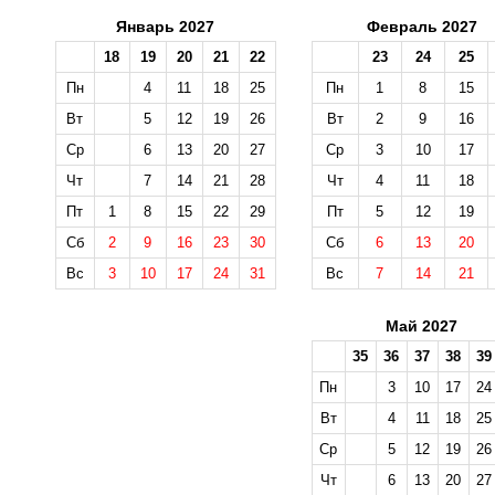
Январь 2027
Февраль 2027
18
19
20
21
22
23
24
25
Пн
4
11
18
25
Пн
1
8
15
Вт
5
12
19
26
Вт
2
9
16
Ср
6
13
20
27
Ср
3
10
17
Чт
7
14
21
28
Чт
4
11
18
Пт
1
8
15
22
29
Пт
5
12
19
Сб
2
9
16
23
30
Сб
6
13
20
Вс
3
10
17
24
31
Вс
7
14
21
Май 2027
35
36
37
38
39
Пн
3
10
17
24
Вт
4
11
18
25
Ср
5
12
19
26
Чт
6
13
20
27