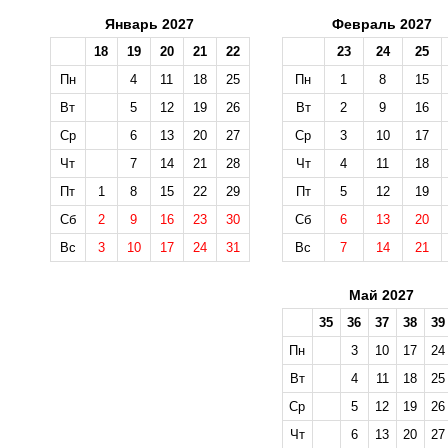
Январь 2027
Февраль 2027
18
19
20
21
22
23
24
25
Пн
4
11
18
25
Пн
1
8
15
Вт
5
12
19
26
Вт
2
9
16
Ср
6
13
20
27
Ср
3
10
17
Чт
7
14
21
28
Чт
4
11
18
Пт
1
8
15
22
29
Пт
5
12
19
Сб
2
9
16
23
30
Сб
6
13
20
Вс
3
10
17
24
31
Вс
7
14
21
Май 2027
35
36
37
38
39
Пн
3
10
17
24
Вт
4
11
18
25
Ср
5
12
19
26
Чт
6
13
20
27