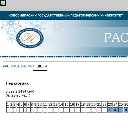
РАСПИСАНИЕ
>>
НЕДЕЛИ
Педагогика
3.022.2.24 (4 сем)
(л.: 23-26 нед. )
1
2
3
4
5
6
7
8
9
10
11
12
13
14
15
16
17
18
19
20
21
22
23
24
25
2
л.
л.
л.
л.