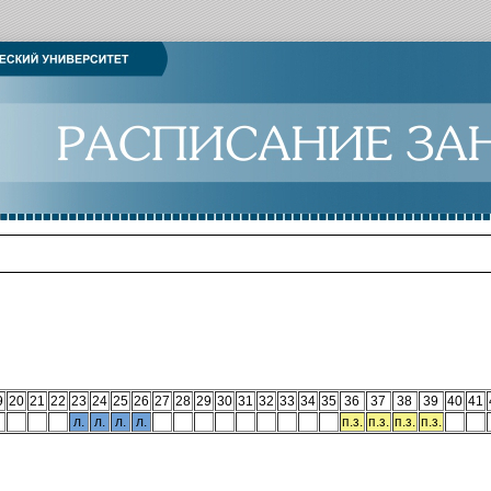
9
20
21
22
23
24
25
26
27
28
29
30
31
32
33
34
35
36
37
38
39
40
41
л.
л.
л.
л.
п.з.
п.з.
п.з.
п.з.