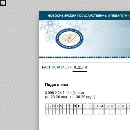
РАСПИСАНИЕ
>>
НЕДЕЛИ
Педагогика
3.098.2.24 1 п/гр (4 сем)
(л.: 23-26 нед. п.з.: 36-39 нед. )
1
2
3
4
5
6
7
8
9
10
11
12
13
14
15
16
17
18
1