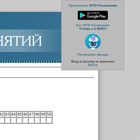
Приложение
НГПУ Расписание
Бот НГПУ Расписания
Теперь и в МАКС!
Расписание звонков
Вход в систему не выполнен
Войти
42
43
44
45
46
47
48
49
50