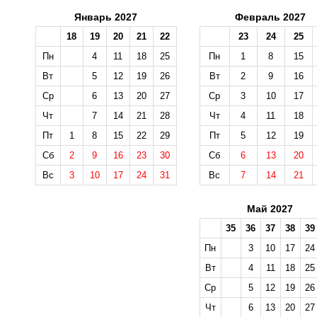
Январь 2027
Февраль 2027
18
19
20
21
22
23
24
25
Пн
4
11
18
25
Пн
1
8
15
Вт
5
12
19
26
Вт
2
9
16
Ср
6
13
20
27
Ср
3
10
17
Чт
7
14
21
28
Чт
4
11
18
Пт
1
8
15
22
29
Пт
5
12
19
Сб
2
9
16
23
30
Сб
6
13
20
Вс
3
10
17
24
31
Вс
7
14
21
Май 2027
35
36
37
38
39
Пн
3
10
17
24
Вт
4
11
18
25
Ср
5
12
19
26
Чт
6
13
20
27