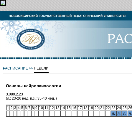
РАСПИСАНИЕ
>>
НЕДЕЛИ
Основы нейропсихологии
3.080.2.23
(л.: 23-26 нед. п.з.: 35-40 нед. )
1
2
3
4
5
6
7
8
9
10
11
12
13
14
15
16
17
18
19
20
21
22
23
24
25
2
л.
л.
л.
л.