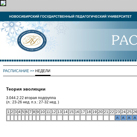
РАСПИСАНИЕ
>>
НЕДЕЛИ
Теория эволюции
3.044.2.22 вторая подгруппа
(л.: 23-26 нед. п.з.: 27-32 нед. )
1
2
3
4
5
6
7
8
9
10
11
12
13
14
15
16
17
18
19
20
21
22
23
24
25
2
л.
л.
л.
л.