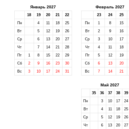
Январь 2027
Февраль 2027
18
19
20
21
22
23
24
25
Пн
4
11
18
25
Пн
1
8
15
Вт
5
12
19
26
Вт
2
9
16
Ср
6
13
20
27
Ср
3
10
17
Чт
7
14
21
28
Чт
4
11
18
Пт
1
8
15
22
29
Пт
5
12
19
Сб
2
9
16
23
30
Сб
6
13
20
Вс
3
10
17
24
31
Вс
7
14
21
Май 2027
35
36
37
38
39
Пн
3
10
17
24
Вт
4
11
18
25
Ср
5
12
19
26
Чт
6
13
20
27