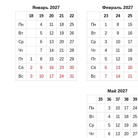
Январь 2027
Февраль 2027
18
19
20
21
22
23
24
25
Пн
4
11
18
25
Пн
1
8
15
Вт
5
12
19
26
Вт
2
9
16
Ср
6
13
20
27
Ср
3
10
17
Чт
7
14
21
28
Чт
4
11
18
Пт
1
8
15
22
29
Пт
5
12
19
Сб
2
9
16
23
30
Сб
6
13
20
Вс
3
10
17
24
31
Вс
7
14
21
Май 2027
35
36
37
38
39
Пн
3
10
17
24
Вт
4
11
18
25
Ср
5
12
19
26
Чт
6
13
20
27