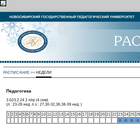
РАСПИСАНИЕ
>>
НЕДЕЛИ
Педагогика
3.023.2.24 2 п/гр (4 сем)
(л.: 23-26 нед. п.з.: 27,30-32,36,38-39 нед. )
1
2
3
4
5
6
7
8
9
10
11
12
13
14
15
16
17
18
19
20
21
22
23
24
25
2
л.
л.
л.
л.