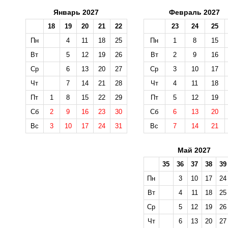
Январь 2027
Февраль 2027
18
19
20
21
22
23
24
25
Пн
4
11
18
25
Пн
1
8
15
Вт
5
12
19
26
Вт
2
9
16
Ср
6
13
20
27
Ср
3
10
17
Чт
7
14
21
28
Чт
4
11
18
Пт
1
8
15
22
29
Пт
5
12
19
Сб
2
9
16
23
30
Сб
6
13
20
Вс
3
10
17
24
31
Вс
7
14
21
Май 2027
35
36
37
38
39
Пн
3
10
17
24
Вт
4
11
18
25
Ср
5
12
19
26
Чт
6
13
20
27