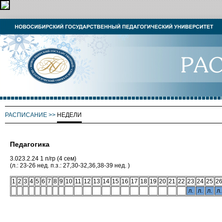
РАСПИСАНИЕ
>>
НЕДЕЛИ
Педагогика
3.023.2.24 1 п/гр (4 сем)
(л.: 23-26 нед. п.з.: 27,30-32,36,38-39 нед. )
1
2
3
4
5
6
7
8
9
10
11
12
13
14
15
16
17
18
19
20
21
22
23
24
25
2
л.
л.
л.
л.