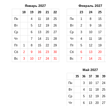
Январь 2027
Февраль 2027
18
19
20
21
22
23
24
25
Пн
4
11
18
25
Пн
1
8
15
Вт
5
12
19
26
Вт
2
9
16
Ср
6
13
20
27
Ср
3
10
17
Чт
7
14
21
28
Чт
4
11
18
Пт
1
8
15
22
29
Пт
5
12
19
Сб
2
9
16
23
30
Сб
6
13
20
Вс
3
10
17
24
31
Вс
7
14
21
Май 2027
35
36
37
38
39
Пн
3
10
17
24
Вт
4
11
18
25
Ср
5
12
19
26
Чт
6
13
20
27