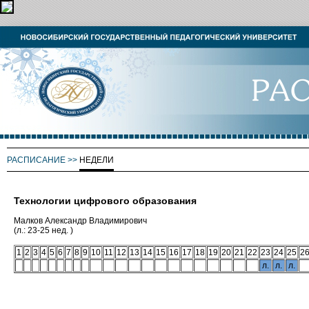
РАСПИСАНИЕ
>>
НЕДЕЛИ
Технологии цифрового образования
Малков Александр Владимирович
(л.: 23-25 нед. )
1
2
3
4
5
6
7
8
9
10
11
12
13
14
15
16
17
18
19
20
21
22
23
24
25
2
л.
л.
л.