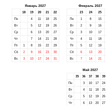
Январь 2027
Февраль 2027
18
19
20
21
22
23
24
25
Пн
4
11
18
25
Пн
1
8
15
Вт
5
12
19
26
Вт
2
9
16
Ср
6
13
20
27
Ср
3
10
17
Чт
7
14
21
28
Чт
4
11
18
Пт
1
8
15
22
29
Пт
5
12
19
Сб
2
9
16
23
30
Сб
6
13
20
Вс
3
10
17
24
31
Вс
7
14
21
Май 2027
35
36
37
38
39
Пн
3
10
17
24
Вт
4
11
18
25
Ср
5
12
19
26
Чт
6
13
20
27