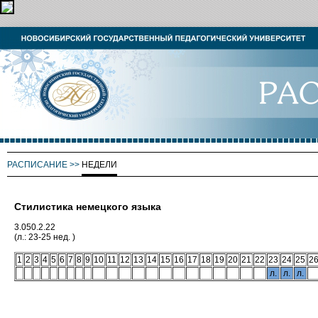
РАСПИСАНИЕ
>>
НЕДЕЛИ
Стилистика немецкого языка
3.050.2.22
(л.: 23-25 нед. )
1
2
3
4
5
6
7
8
9
10
11
12
13
14
15
16
17
18
19
20
21
22
23
24
25
2
л.
л.
л.