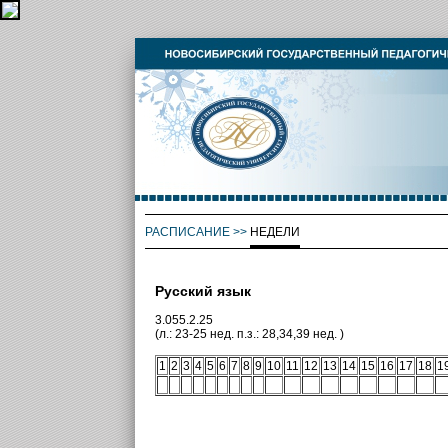
РАСПИСАНИЕ
>>
НЕДЕЛИ
Русский язык
3.055.2.25
(л.: 23-25 нед. п.з.: 28,34,39 нед. )
1
2
3
4
5
6
7
8
9
10
11
12
13
14
15
16
17
18
1