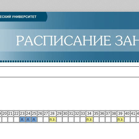
9
20
21
22
23
24
25
26
27
28
29
30
31
32
33
34
35
36
37
38
39
40
41
4
л.
л.
л.
п.з.
п.з.
п.з.