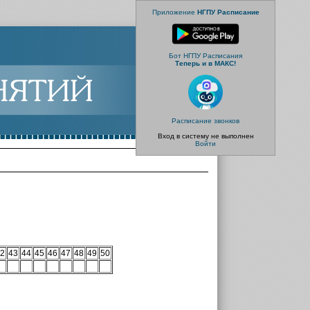
Приложение
НГПУ Расписание
Бот НГПУ Расписания
Теперь и в МАКС!
Расписание звонков
Вход в систему не выполнен
Войти
2
43
44
45
46
47
48
49
50