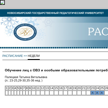
РАСПИСАНИЕ
>>
НЕДЕЛИ
Обучение лиц с ОВЗ и особыми образовательными потре
Палецкая Татьяна Витальевна
(л.: 23-25,29-30,35-36 нед. )
1
2
3
4
5
6
7
8
9
10
11
12
13
14
15
16
17
18
19
20
21
22
23
24
25
2
л.
л.
л.