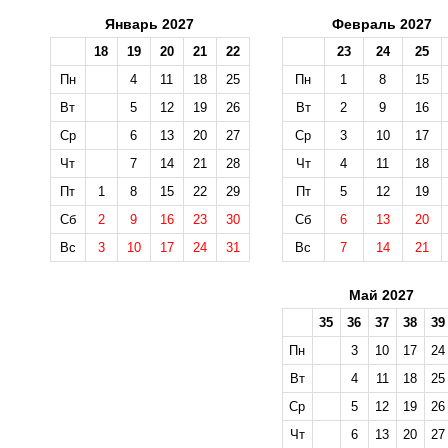
Январь 2027
Февраль 2027
18
19
20
21
22
23
24
25
Пн
4
11
18
25
Пн
1
8
15
Вт
5
12
19
26
Вт
2
9
16
Ср
6
13
20
27
Ср
3
10
17
Чт
7
14
21
28
Чт
4
11
18
Пт
1
8
15
22
29
Пт
5
12
19
Сб
2
9
16
23
30
Сб
6
13
20
Вс
3
10
17
24
31
Вс
7
14
21
Май 2027
35
36
37
38
39
Пн
3
10
17
24
Вт
4
11
18
25
Ср
5
12
19
26
Чт
6
13
20
27