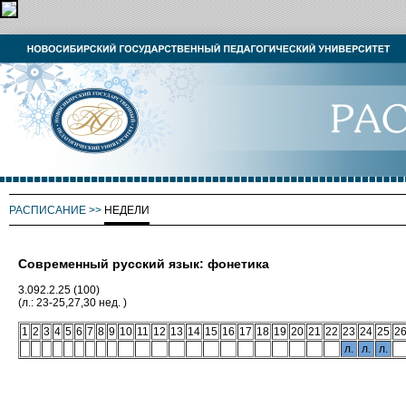
РАСПИСАНИЕ
>>
НЕДЕЛИ
Современный русский язык: фонетика
3.092.2.25 (100)
(л.: 23-25,27,30 нед. )
1
2
3
4
5
6
7
8
9
10
11
12
13
14
15
16
17
18
19
20
21
22
23
24
25
2
л.
л.
л.