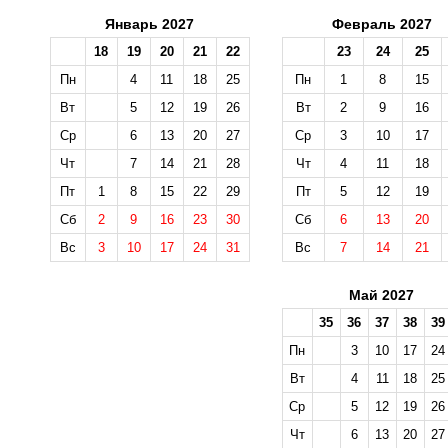
Январь 2027
Февраль 2027
18
19
20
21
22
23
24
25
Пн
4
11
18
25
Пн
1
8
15
Вт
5
12
19
26
Вт
2
9
16
Ср
6
13
20
27
Ср
3
10
17
Чт
7
14
21
28
Чт
4
11
18
Пт
1
8
15
22
29
Пт
5
12
19
Сб
2
9
16
23
30
Сб
6
13
20
Вс
3
10
17
24
31
Вс
7
14
21
Май 2027
35
36
37
38
39
Пн
3
10
17
24
Вт
4
11
18
25
Ср
5
12
19
26
Чт
6
13
20
27