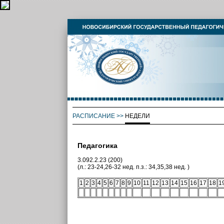
РАСПИСАНИЕ
>>
НЕДЕЛИ
Педагогика
3.092.2.23 (200)
(л.: 23-24,26-32 нед. п.з.: 34,35,38 нед. )
1
2
3
4
5
6
7
8
9
10
11
12
13
14
15
16
17
18
1