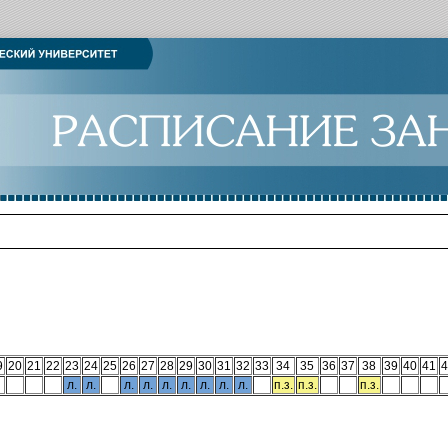
9
20
21
22
23
24
25
26
27
28
29
30
31
32
33
34
35
36
37
38
39
40
41
4
л.
л.
л.
л.
л.
л.
л.
л.
л.
п.з.
п.з.
п.з.