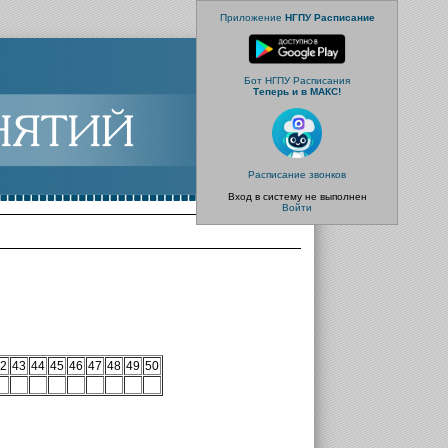
Приложение
НГПУ Расписание
Бот НГПУ Расписания
Теперь и в МАКС!
Расписание звонков
Вход в систему не выполнен
Войти
2
43
44
45
46
47
48
49
50