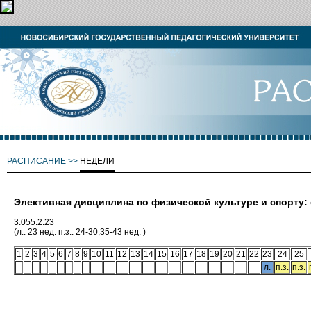
РАСПИСАНИЕ
>>
НЕДЕЛИ
Элективная дисциплина по физической культуре и спорту
3.055.2.23
(л.: 23 нед. п.з.: 24-30,35-43 нед. )
1
2
3
4
5
6
7
8
9
10
11
12
13
14
15
16
17
18
19
20
21
22
23
24
25
л.
п.з.
п.з.