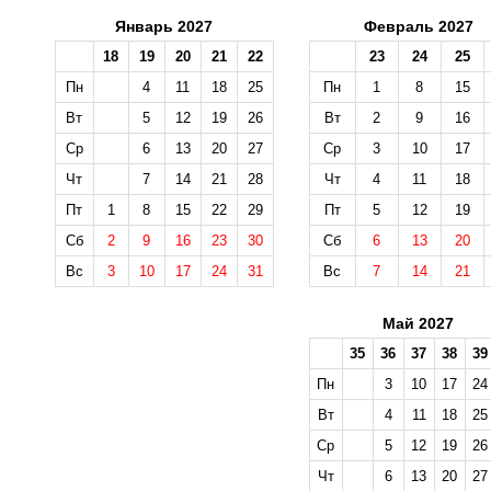
Январь 2027
Февраль 2027
18
19
20
21
22
23
24
25
Пн
4
11
18
25
Пн
1
8
15
Вт
5
12
19
26
Вт
2
9
16
Ср
6
13
20
27
Ср
3
10
17
Чт
7
14
21
28
Чт
4
11
18
Пт
1
8
15
22
29
Пт
5
12
19
Сб
2
9
16
23
30
Сб
6
13
20
Вс
3
10
17
24
31
Вс
7
14
21
Май 2027
35
36
37
38
39
Пн
3
10
17
24
Вт
4
11
18
25
Ср
5
12
19
26
Чт
6
13
20
27