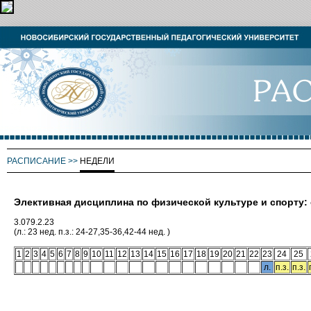
РАСПИСАНИЕ
>>
НЕДЕЛИ
Элективная дисциплина по физической культуре и спорту
3.079.2.23
(л.: 23 нед. п.з.: 24-27,35-36,42-44 нед. )
1
2
3
4
5
6
7
8
9
10
11
12
13
14
15
16
17
18
19
20
21
22
23
24
25
л.
п.з.
п.з.