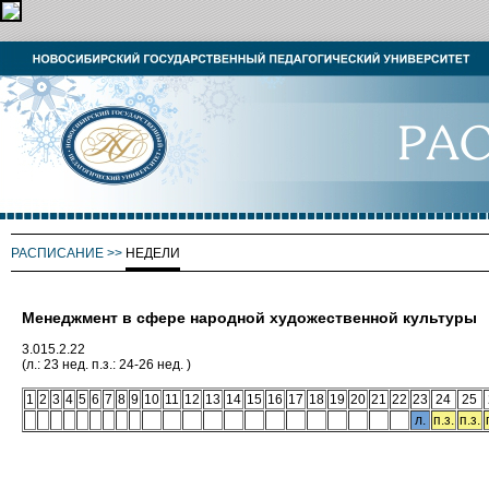
РАСПИСАНИЕ
>>
НЕДЕЛИ
Менеджмент в сфере народной художественной культуры
3.015.2.22
(л.: 23 нед. п.з.: 24-26 нед. )
1
2
3
4
5
6
7
8
9
10
11
12
13
14
15
16
17
18
19
20
21
22
23
24
25
л.
п.з.
п.з.