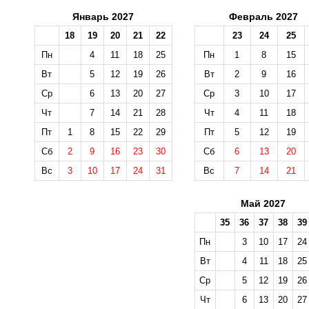
Январь 2027
Февраль 2027
18
19
20
21
22
23
24
25
Пн
4
11
18
25
Пн
1
8
15
Вт
5
12
19
26
Вт
2
9
16
Ср
6
13
20
27
Ср
3
10
17
Чт
7
14
21
28
Чт
4
11
18
Пт
1
8
15
22
29
Пт
5
12
19
Сб
2
9
16
23
30
Сб
6
13
20
Вс
3
10
17
24
31
Вс
7
14
21
Май 2027
35
36
37
38
39
Пн
3
10
17
24
Вт
4
11
18
25
Ср
5
12
19
26
Чт
6
13
20
27