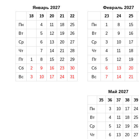
Январь 2027
Февраль 2027
18
19
20
21
22
23
24
25
Пн
4
11
18
25
Пн
1
8
15
Вт
5
12
19
26
Вт
2
9
16
Ср
6
13
20
27
Ср
3
10
17
Чт
7
14
21
28
Чт
4
11
18
Пт
1
8
15
22
29
Пт
5
12
19
Сб
2
9
16
23
30
Сб
6
13
20
Вс
3
10
17
24
31
Вс
7
14
21
Май 2027
35
36
37
38
39
Пн
3
10
17
24
Вт
4
11
18
25
Ср
5
12
19
26
Чт
6
13
20
27