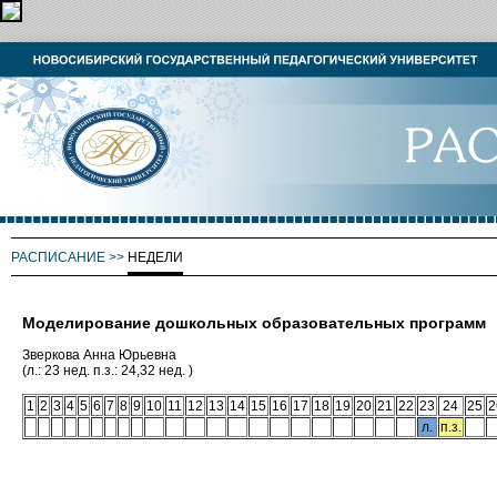
РАСПИСАНИЕ
>>
НЕДЕЛИ
Моделирование дошкольных образовательных программ
Зверкова Анна Юрьевна
(л.: 23 нед. п.з.: 24,32 нед. )
1
2
3
4
5
6
7
8
9
10
11
12
13
14
15
16
17
18
19
20
21
22
23
24
25
2
л.
п.з.