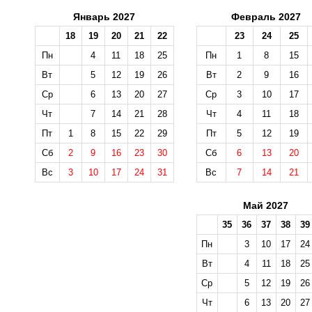
Январь 2027
Февраль 2027
18
19
20
21
22
23
24
25
Пн
4
11
18
25
Пн
1
8
15
Вт
5
12
19
26
Вт
2
9
16
Ср
6
13
20
27
Ср
3
10
17
Чт
7
14
21
28
Чт
4
11
18
Пт
1
8
15
22
29
Пт
5
12
19
Сб
2
9
16
23
30
Сб
6
13
20
Вс
3
10
17
24
31
Вс
7
14
21
Май 2027
35
36
37
38
39
Пн
3
10
17
24
Вт
4
11
18
25
Ср
5
12
19
26
Чт
6
13
20
27