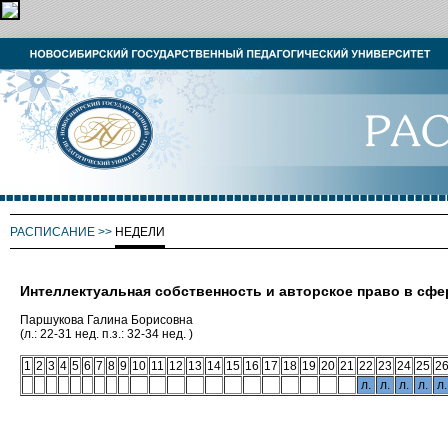
РАСПИСАНИЕ
>>
НЕДЕЛИ
Интеллектуальная собственность и авторское право в сфе
Паршукова Галина Борисовна
(л.: 22-31 нед. п.з.: 32-34 нед. )
1
2
3
4
5
6
7
8
9
10
11
12
13
14
15
16
17
18
19
20
21
22
23
24
25
2
л.
л.
л.
л.
л.