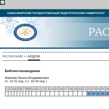
РАСПИСАНИЕ
>>
НЕДЕЛИ
Библиотековедение
Макеева Оксана Владимировна
(л.: 22-31 нед. п.з.: 32-34 нед. )
1
2
3
4
5
6
7
8
9
10
11
12
13
14
15
16
17
18
19
20
21
22
23
24
25
2
л.
л.
л.
л.
л.