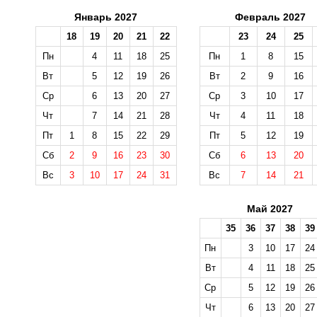
Январь 2027
Февраль 2027
18
19
20
21
22
23
24
25
Пн
4
11
18
25
Пн
1
8
15
Вт
5
12
19
26
Вт
2
9
16
Ср
6
13
20
27
Ср
3
10
17
Чт
7
14
21
28
Чт
4
11
18
Пт
1
8
15
22
29
Пт
5
12
19
Сб
2
9
16
23
30
Сб
6
13
20
Вс
3
10
17
24
31
Вс
7
14
21
Май 2027
35
36
37
38
39
Пн
3
10
17
24
Вт
4
11
18
25
Ср
5
12
19
26
Чт
6
13
20
27