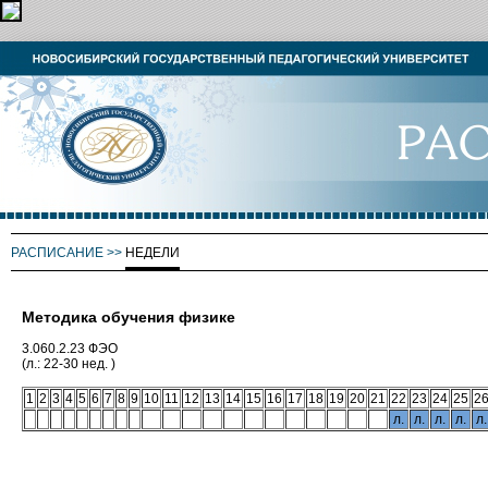
РАСПИСАНИЕ
>>
НЕДЕЛИ
Методика обучения физике
3.060.2.23 ФЭО
(л.: 22-30 нед. )
1
2
3
4
5
6
7
8
9
10
11
12
13
14
15
16
17
18
19
20
21
22
23
24
25
2
л.
л.
л.
л.
л.