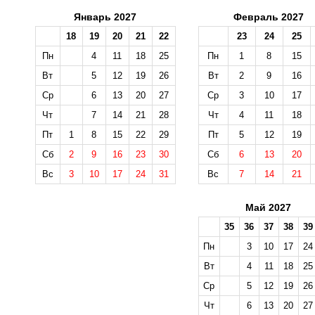
Январь 2027
Февраль 2027
18
19
20
21
22
23
24
25
Пн
4
11
18
25
Пн
1
8
15
Вт
5
12
19
26
Вт
2
9
16
Ср
6
13
20
27
Ср
3
10
17
Чт
7
14
21
28
Чт
4
11
18
Пт
1
8
15
22
29
Пт
5
12
19
Сб
2
9
16
23
30
Сб
6
13
20
Вс
3
10
17
24
31
Вс
7
14
21
Май 2027
35
36
37
38
39
Пн
3
10
17
24
Вт
4
11
18
25
Ср
5
12
19
26
Чт
6
13
20
27