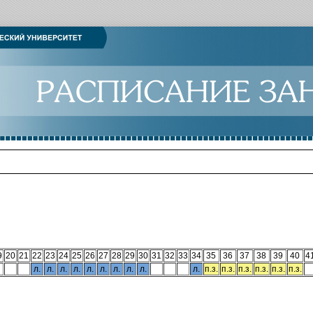
9
20
21
22
23
24
25
26
27
28
29
30
31
32
33
34
35
36
37
38
39
40
4
л.
л.
л.
л.
л.
л.
л.
л.
л.
л.
п.з.
п.з.
п.з.
п.з.
п.з.
п.з.