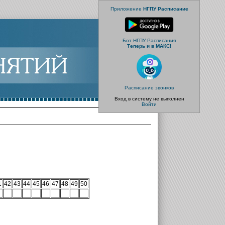
Приложение
НГПУ Расписание
Бот НГПУ Расписания
Теперь и в МАКС!
Расписание звонков
Вход в систему не выполнен
Войти
1
42
43
44
45
46
47
48
49
50