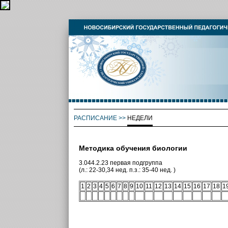
РАСПИСАНИЕ
>>
НЕДЕЛИ
Методика обучения биологии
3.044.2.23 первая подгруппа
(л.: 22-30,34 нед. п.з.: 35-40 нед. )
1
2
3
4
5
6
7
8
9
10
11
12
13
14
15
16
17
18
1