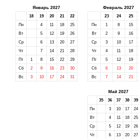
Январь 2027
Февраль 2027
18
19
20
21
22
23
24
25
Пн
4
11
18
25
Пн
1
8
15
Вт
5
12
19
26
Вт
2
9
16
Ср
6
13
20
27
Ср
3
10
17
Чт
7
14
21
28
Чт
4
11
18
Пт
1
8
15
22
29
Пт
5
12
19
Сб
2
9
16
23
30
Сб
6
13
20
Вс
3
10
17
24
31
Вс
7
14
21
Май 2027
35
36
37
38
39
Пн
3
10
17
24
Вт
4
11
18
25
Ср
5
12
19
26
Чт
6
13
20
27