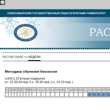
РАСПИСАНИЕ
>>
НЕДЕЛИ
Методика обучения биологии
3.044.2.23 вторая подгруппа
(л.: 22-30,34 нед. п.з.: 35-40 нед. л.з.: 41-43 нед. )
1
2
3
4
5
6
7
8
9
10
11
12
13
14
15
16
17
18
19
20
21
22
23
24
25
2
л.
л.
л.
л.
л.