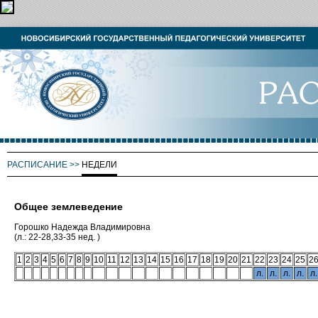
РАСПИСАНИЕ
>>
НЕДЕЛИ
Общее землеведение
Горошко Надежда Владимировна
(л.: 22-28,33-35 нед. )
1
2
3
4
5
6
7
8
9
10
11
12
13
14
15
16
17
18
19
20
21
22
23
24
25
2
л.
л.
л.
л.
л.