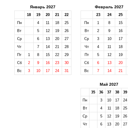
Январь 2027
Февраль 2027
18
19
20
21
22
23
24
25
Пн
4
11
18
25
Пн
1
8
15
Вт
5
12
19
26
Вт
2
9
16
Ср
6
13
20
27
Ср
3
10
17
Чт
7
14
21
28
Чт
4
11
18
Пт
1
8
15
22
29
Пт
5
12
19
Сб
2
9
16
23
30
Сб
6
13
20
Вс
3
10
17
24
31
Вс
7
14
21
Май 2027
35
36
37
38
39
Пн
3
10
17
24
Вт
4
11
18
25
Ср
5
12
19
26
Чт
6
13
20
27