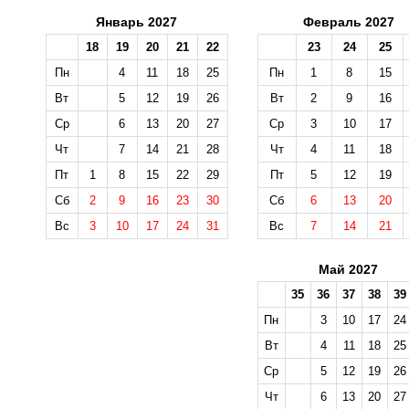
Январь 2027
Февраль 2027
18
19
20
21
22
23
24
25
Пн
4
11
18
25
Пн
1
8
15
Вт
5
12
19
26
Вт
2
9
16
Ср
6
13
20
27
Ср
3
10
17
Чт
7
14
21
28
Чт
4
11
18
Пт
1
8
15
22
29
Пт
5
12
19
Сб
2
9
16
23
30
Сб
6
13
20
Вс
3
10
17
24
31
Вс
7
14
21
Май 2027
35
36
37
38
39
Пн
3
10
17
24
Вт
4
11
18
25
Ср
5
12
19
26
Чт
6
13
20
27