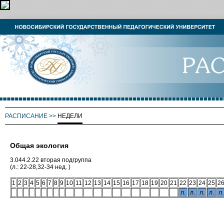
РАСПИСАНИЕ
>>
НЕДЕЛИ
Общая экология
3.044.2.22 вторая подгруппа
(л.: 22-28,32-34 нед. )
1
2
3
4
5
6
7
8
9
10
11
12
13
14
15
16
17
18
19
20
21
22
23
24
25
2
л.
л.
л.
л.
л.