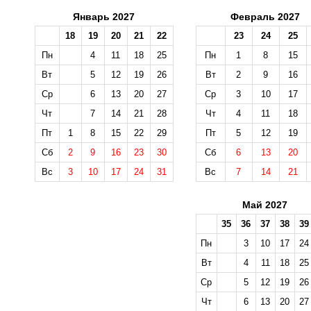
Январь 2027
Февраль 2027
18
19
20
21
22
23
24
25
Пн
4
11
18
25
Пн
1
8
15
Вт
5
12
19
26
Вт
2
9
16
Ср
6
13
20
27
Ср
3
10
17
Чт
7
14
21
28
Чт
4
11
18
Пт
1
8
15
22
29
Пт
5
12
19
Сб
2
9
16
23
30
Сб
6
13
20
Вс
3
10
17
24
31
Вс
7
14
21
Май 2027
35
36
37
38
39
Пн
3
10
17
24
Вт
4
11
18
25
Ср
5
12
19
26
Чт
6
13
20
27