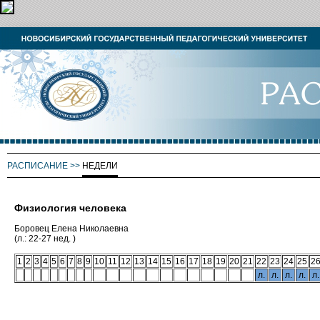
РАСПИСАНИЕ
>>
НЕДЕЛИ
Физиология человека
Боровец Елена Николаевна
(л.: 22-27 нед. )
1
2
3
4
5
6
7
8
9
10
11
12
13
14
15
16
17
18
19
20
21
22
23
24
25
2
л.
л.
л.
л.
л.