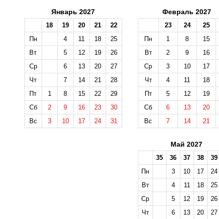
Январь 2027
Февраль 2027
18
19
20
21
22
23
24
25
Пн
4
11
18
25
Пн
1
8
15
Вт
5
12
19
26
Вт
2
9
16
Ср
6
13
20
27
Ср
3
10
17
Чт
7
14
21
28
Чт
4
11
18
Пт
1
8
15
22
29
Пт
5
12
19
Сб
2
9
16
23
30
Сб
6
13
20
Вс
3
10
17
24
31
Вс
7
14
21
Май 2027
35
36
37
38
39
Пн
3
10
17
24
Вт
4
11
18
25
Ср
5
12
19
26
Чт
6
13
20
27