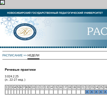
РАСПИСАНИЕ
>>
НЕДЕЛИ
Речевые практики
3.024.2.25
(л.: 22-27 нед. )
1
2
3
4
5
6
7
8
9
10
11
12
13
14
15
16
17
18
19
20
21
22
23
24
25
2
л.
л.
л.
л.
л.