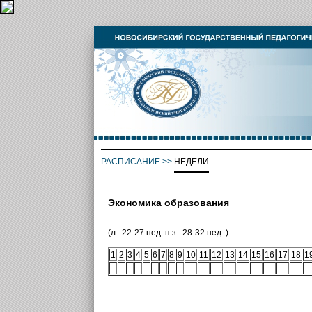
РАСПИСАНИЕ
>>
НЕДЕЛИ
Экономика образования
(л.: 22-27 нед. п.з.: 28-32 нед. )
1
2
3
4
5
6
7
8
9
10
11
12
13
14
15
16
17
18
1