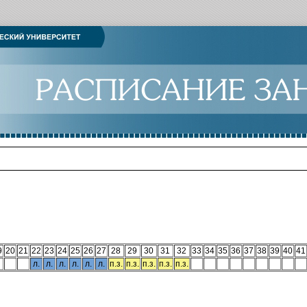
9
20
21
22
23
24
25
26
27
28
29
30
31
32
33
34
35
36
37
38
39
40
41
л.
л.
л.
л.
л.
л.
п.з.
п.з.
п.з.
п.з.
п.з.