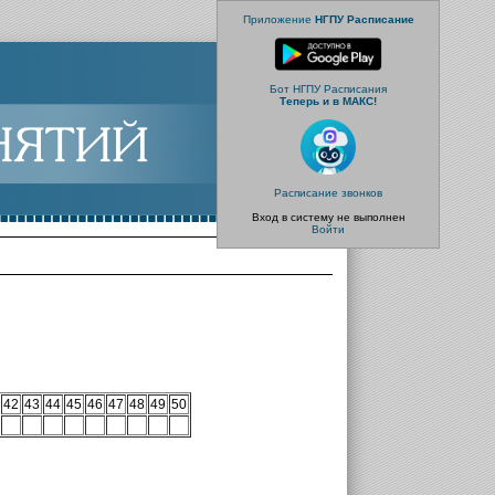
Приложение
НГПУ Расписание
Бот НГПУ Расписания
Теперь и в МАКС!
Расписание звонков
Вход в систему не выполнен
Войти
42
43
44
45
46
47
48
49
50