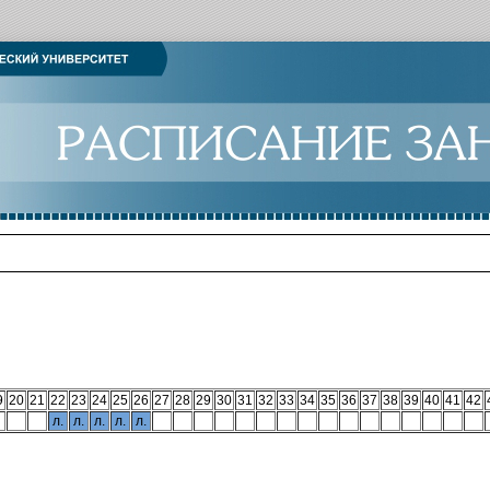
9
20
21
22
23
24
25
26
27
28
29
30
31
32
33
34
35
36
37
38
39
40
41
42
л.
л.
л.
л.
л.