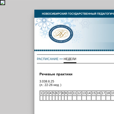
РАСПИСАНИЕ
>>
НЕДЕЛИ
Речевые практики
3.038.6.25
(л.: 22-26 нед. )
1
2
3
4
5
6
7
8
9
10
11
12
13
14
15
16
17
18
1