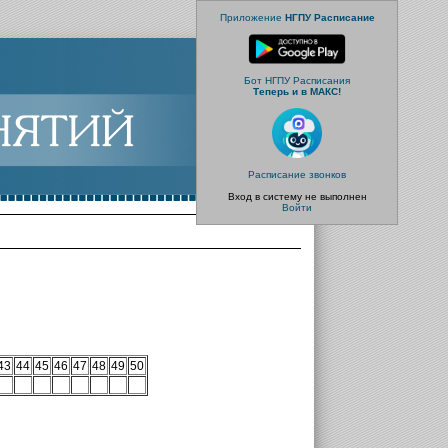
Приложение
НГПУ Расписание
Бот НГПУ Расписания
Теперь и в МАКС!
Расписание звонков
Вход в систему не выполнен
Войти
43
44
45
46
47
48
49
50