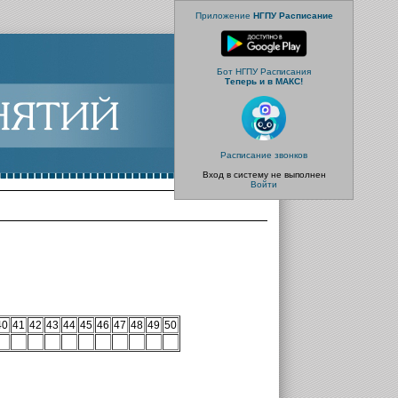
Приложение
НГПУ Расписание
Бот НГПУ Расписания
Теперь и в МАКС!
Расписание звонков
Вход в систему не выполнен
Войти
40
41
42
43
44
45
46
47
48
49
50