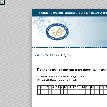
РАСПИСАНИЕ
>>
НЕДЕЛИ
Психология развития и возрастная псих
Кожемякина Ольга Александровна
(л.: 22-26 нед. п.з.: 27-37 нед. )
1
2
3
4
5
6
7
8
9
10
11
12
13
14
15
16
17
18
1