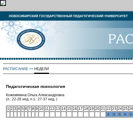
РАСПИСАНИЕ
>>
НЕДЕЛИ
Педагогическая психология
Кожемякина Ольга Александровна
(л.: 22-26 нед. п.з.: 27-37 нед. )
1
2
3
4
5
6
7
8
9
10
11
12
13
14
15
16
17
18
19
20
21
22
23
24
25
2
л.
л.
л.
л.
л.