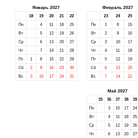
Январь 2027
Февраль 2027
18
19
20
21
22
23
24
25
Пн
4
11
18
25
Пн
1
8
15
Вт
5
12
19
26
Вт
2
9
16
Ср
6
13
20
27
Ср
3
10
17
Чт
7
14
21
28
Чт
4
11
18
Пт
1
8
15
22
29
Пт
5
12
19
Сб
2
9
16
23
30
Сб
6
13
20
Вс
3
10
17
24
31
Вс
7
14
21
Май 2027
35
36
37
38
39
Пн
3
10
17
24
Вт
4
11
18
25
Ср
5
12
19
26
Чт
6
13
20
27