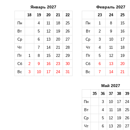
Январь 2027
Февраль 2027
18
19
20
21
22
23
24
25
Пн
4
11
18
25
Пн
1
8
15
Вт
5
12
19
26
Вт
2
9
16
Ср
6
13
20
27
Ср
3
10
17
Чт
7
14
21
28
Чт
4
11
18
Пт
1
8
15
22
29
Пт
5
12
19
Сб
2
9
16
23
30
Сб
6
13
20
Вс
3
10
17
24
31
Вс
7
14
21
Май 2027
35
36
37
38
39
Пн
3
10
17
24
Вт
4
11
18
25
Ср
5
12
19
26
Чт
6
13
20
27