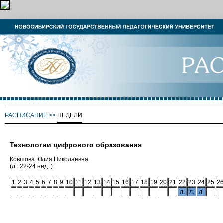
РАСПИСАНИЕ
>>
НЕДЕЛИ
Технологии цифрового образования
Ковшова Юлия Николаевна
(л.: 22-24 нед. )
1
2
3
4
5
6
7
8
9
10
11
12
13
14
15
16
17
18
19
20
21
22
23
24
25
2
л.
л.
л.