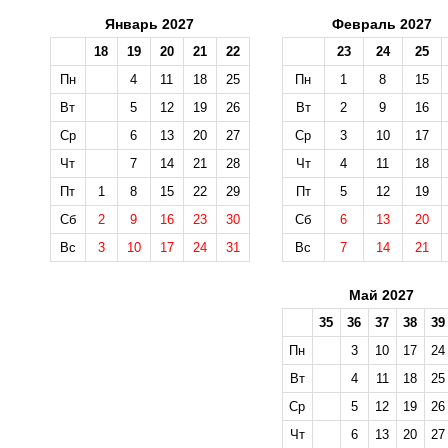
Январь 2027
Февраль 2027
18
19
20
21
22
23
24
25
Пн
4
11
18
25
Пн
1
8
15
Вт
5
12
19
26
Вт
2
9
16
Ср
6
13
20
27
Ср
3
10
17
Чт
7
14
21
28
Чт
4
11
18
Пт
1
8
15
22
29
Пт
5
12
19
Сб
2
9
16
23
30
Сб
6
13
20
Вс
3
10
17
24
31
Вс
7
14
21
Май 2027
35
36
37
38
39
Пн
3
10
17
24
Вт
4
11
18
25
Ср
5
12
19
26
Чт
6
13
20
27