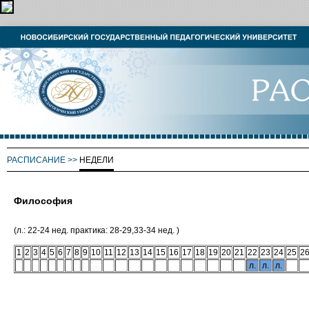
РАСПИСАНИЕ
>>
НЕДЕЛИ
Философия
(л.: 22-24 нед. практика: 28-29,33-34 нед. )
1
2
3
4
5
6
7
8
9
10
11
12
13
14
15
16
17
18
19
20
21
22
23
24
25
2
л.
л.
л.