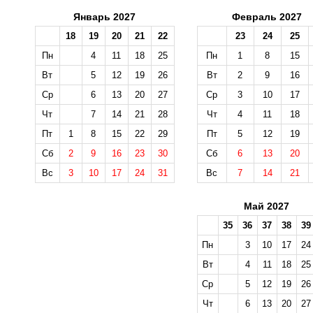
Январь 2027
Февраль 2027
18
19
20
21
22
23
24
25
Пн
4
11
18
25
Пн
1
8
15
Вт
5
12
19
26
Вт
2
9
16
Ср
6
13
20
27
Ср
3
10
17
Чт
7
14
21
28
Чт
4
11
18
Пт
1
8
15
22
29
Пт
5
12
19
Сб
2
9
16
23
30
Сб
6
13
20
Вс
3
10
17
24
31
Вс
7
14
21
Май 2027
35
36
37
38
39
Пн
3
10
17
24
Вт
4
11
18
25
Ср
5
12
19
26
Чт
6
13
20
27