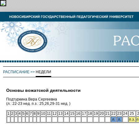
РАСПИСАНИЕ
>>
НЕДЕЛИ
Основы вожатской деятельности
Подтуркина Вера Сергеевна
(л.: 22-23 нед. п.з.: 25,26,29-31 нед. )
1
2
3
4
5
6
7
8
9
10
11
12
13
14
15
16
17
18
19
20
21
22
23
24
25
л.
л.
п.з.
п