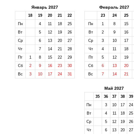
Январь 2027
Февраль 2027
18
19
20
21
22
23
24
25
Пн
4
11
18
25
Пн
1
8
15
Вт
5
12
19
26
Вт
2
9
16
Ср
6
13
20
27
Ср
3
10
17
Чт
7
14
21
28
Чт
4
11
18
Пт
1
8
15
22
29
Пт
5
12
19
Сб
2
9
16
23
30
Сб
6
13
20
Вс
3
10
17
24
31
Вс
7
14
21
Май 2027
35
36
37
38
39
Пн
3
10
17
24
Вт
4
11
18
25
Ср
5
12
19
26
Чт
6
13
20
27