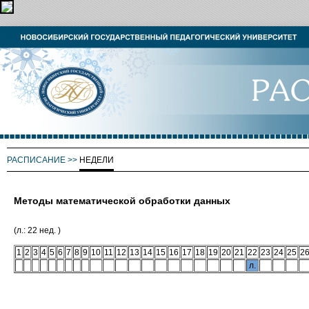
РАСПИСАНИЕ
>>
НЕДЕЛИ
Методы математической обработки данных
(л.: 22 нед. )
1
2
3
4
5
6
7
8
9
10
11
12
13
14
15
16
17
18
19
20
21
22
23
24
25
2
л.