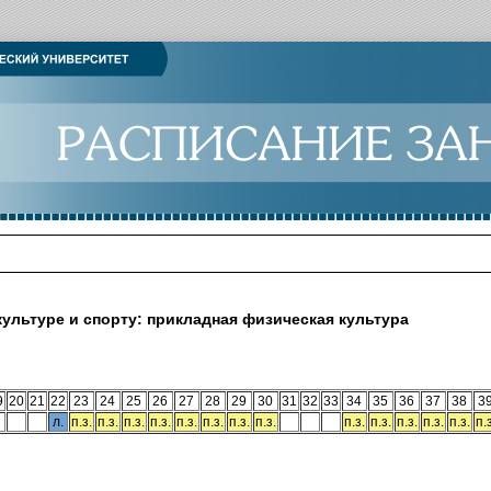
ультуре и спорту: прикладная физическая культура
9
20
21
22
23
24
25
26
27
28
29
30
31
32
33
34
35
36
37
38
3
л.
п.з.
п.з.
п.з.
п.з.
п.з.
п.з.
п.з.
п.з.
п.з.
п.з.
п.з.
п.з.
п.з.
п.з