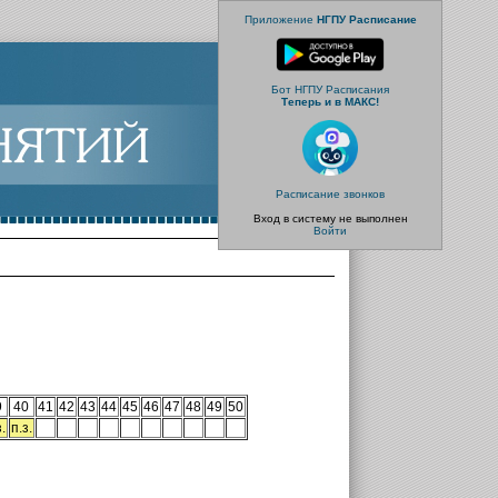
Приложение
НГПУ Расписание
Бот НГПУ Расписания
Теперь и в МАКС!
Расписание звонков
Вход в систему не выполнен
Войти
9
40
41
42
43
44
45
46
47
48
49
50
.
п.з.