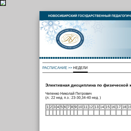
РАСПИСАНИЕ
>>
НЕДЕЛИ
Элективная дисциплина по физической к
Чепенко Николай Петрович
(л.: 22 нед. п.з.: 23-30,34-40 нед. )
1
2
3
4
5
6
7
8
9
10
11
12
13
14
15
16
17
18
1