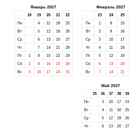
Январь 2027
Февраль 2027
18
19
20
21
22
23
24
25
Пн
4
11
18
25
Пн
1
8
15
Вт
5
12
19
26
Вт
2
9
16
Ср
6
13
20
27
Ср
3
10
17
Чт
7
14
21
28
Чт
4
11
18
Пт
1
8
15
22
29
Пт
5
12
19
Сб
2
9
16
23
30
Сб
6
13
20
Вс
3
10
17
24
31
Вс
7
14
21
Май 2027
35
36
37
38
39
Пн
3
10
17
24
Вт
4
11
18
25
Ср
5
12
19
26
Чт
6
13
20
27