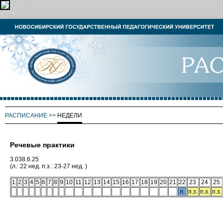
РАСПИСАНИЕ
>>
НЕДЕЛИ
Речевые практики
3.038.6.25
(л.: 22 нед. п.з.: 23-27 нед. )
1
2
3
4
5
6
7
8
9
10
11
12
13
14
15
16
17
18
19
20
21
22
23
24
25
л.
п.з.
п.з.
п.з.