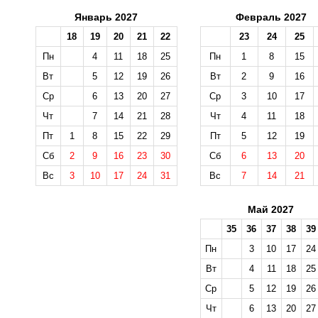
Январь 2027
Февраль 2027
18
19
20
21
22
23
24
25
Пн
4
11
18
25
Пн
1
8
15
Вт
5
12
19
26
Вт
2
9
16
Ср
6
13
20
27
Ср
3
10
17
Чт
7
14
21
28
Чт
4
11
18
Пт
1
8
15
22
29
Пт
5
12
19
Сб
2
9
16
23
30
Сб
6
13
20
Вс
3
10
17
24
31
Вс
7
14
21
Май 2027
35
36
37
38
39
Пн
3
10
17
24
Вт
4
11
18
25
Ср
5
12
19
26
Чт
6
13
20
27