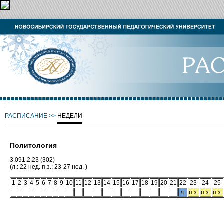
РАСПИСАНИЕ
>>
НЕДЕЛИ
Политология
3.091.2.23 (302)
(л.: 22 нед. п.з.: 23-27 нед. )
1
2
3
4
5
6
7
8
9
10
11
12
13
14
15
16
17
18
19
20
21
22
23
24
25
л.
п.з.
п.з.
п.з.