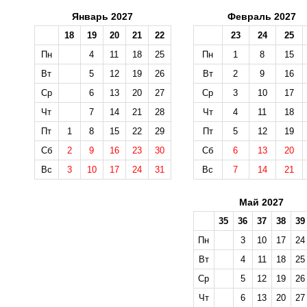
Январь 2027
Февраль 2027
18
19
20
21
22
23
24
25
Пн
4
11
18
25
Пн
1
8
15
Вт
5
12
19
26
Вт
2
9
16
Ср
6
13
20
27
Ср
3
10
17
Чт
7
14
21
28
Чт
4
11
18
Пт
1
8
15
22
29
Пт
5
12
19
Сб
2
9
16
23
30
Сб
6
13
20
Вс
3
10
17
24
31
Вс
7
14
21
Май 2027
35
36
37
38
39
Пн
3
10
17
24
Вт
4
11
18
25
Ср
5
12
19
26
Чт
6
13
20
27