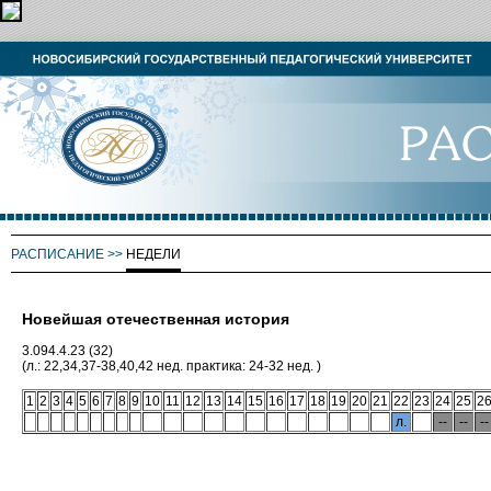
РАСПИСАНИЕ
>>
НЕДЕЛИ
Новейшая отечественная история
3.094.4.23 (32)
(л.: 22,34,37-38,40,42 нед. практика: 24-32 нед. )
1
2
3
4
5
6
7
8
9
10
11
12
13
14
15
16
17
18
19
20
21
22
23
24
25
2
л.
--
--
--