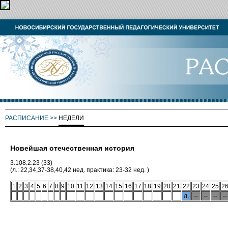
РАСПИСАНИЕ
>>
НЕДЕЛИ
Новейшая отечественная история
3.108.2.23 (33)
(л.: 22,34,37-38,40,42 нед. практика: 23-32 нед. )
1
2
3
4
5
6
7
8
9
10
11
12
13
14
15
16
17
18
19
20
21
22
23
24
25
2
л.
--
--
--
--