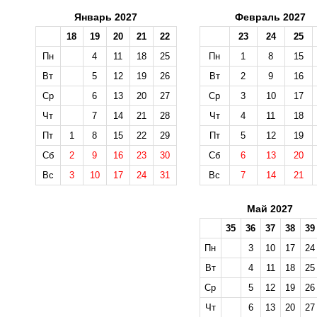
Январь 2027
Февраль 2027
18
19
20
21
22
23
24
25
Пн
4
11
18
25
Пн
1
8
15
Вт
5
12
19
26
Вт
2
9
16
Ср
6
13
20
27
Ср
3
10
17
Чт
7
14
21
28
Чт
4
11
18
Пт
1
8
15
22
29
Пт
5
12
19
Сб
2
9
16
23
30
Сб
6
13
20
Вс
3
10
17
24
31
Вс
7
14
21
Май 2027
35
36
37
38
39
Пн
3
10
17
24
Вт
4
11
18
25
Ср
5
12
19
26
Чт
6
13
20
27